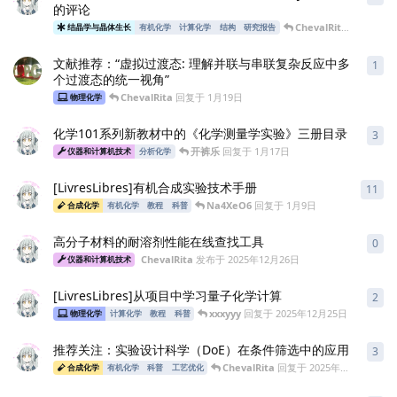
的评论
ChevalRita
回复于
1月
结晶学与晶体生长
有机化学
计算化学
结构
研究报告
文献推荐：“虚拟过渡态: 理解并联与串联复杂反应中多
1
1
条
个过渡态的统一视角”
ChevalRita
回复于
1月19日
物理化学
化学101系列新教材中的《化学测量学实验》三册目录
3
3
条
开裤乐
回复于
1月17日
仪器和计算机技术
分析化学
[LivresLibres]有机合成实验技术手册
11
11
Na4XeO6
回复于
1月9日
合成化学
有机化学
教程
科普
高分子材料的耐溶剂性能在线查找工具
0
0
条
ChevalRita
发布于
2025年12月26日
仪器和计算机技术
[LivresLibres]从项目中学习量子化学计算
2
2
条
xxxyyy
回复于
2025年12月25日
物理化学
计算化学
教程
科普
推荐关注：实验设计科学（DoE）在条件筛选中的应用
3
3
条
ChevalRita
回复于
2025年12月20日
合成化学
有机化学
科普
工艺优化