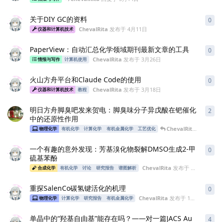
关于DIY GC的资料
0
0
条
ChevalRita
发布于
4月11日
仪器和计算机技术
PaperView：自动汇总化学领域期刊最新文章的工具
0
0
条
ChevalRita
发布于
3月26日
情报与写作
计算机使用
火山方舟平台和Claude Code的使用
0
0
条
ChevalRita
发布于
3月18日
仪器和计算机技术
教程
明日方舟脚臭吧发来贺电：脚臭味分子异戊酸在钯催化
2
2
条
中的还原性作用
ChevalRita
回复于
2
物理化学
有机化学
计算化学
有机金属化学
工艺优化
一个有趣的意外发现：芳基溴化物裂解DMSO生成2-甲
0
0
条
硫基苯酚
ChevalRita
发布于
2月10日
合成化学
有机化学
讨论
研究报告
谱图解析
重探SalenCo碳氢键活化的机理
0
0
条
ChevalRita
发布于
1月20日
物理化学
计算化学
研究报告
有机金属化学
单晶中的“羟基自由基”能存在吗？——对一篇JACS Au
4
4
条