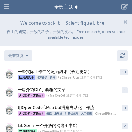
全部主题
Welcome to sci-lib | Scientifique Libre
自由的研究，开放的科学，开源的技术。 Free research, open science,
available techniques.
最新回复
一些实际工作中的泛函测评（长期更新）
10
10
ChevalRita
回复于
6月17日
物理化学
计算化学
软件
一篇介绍DIY手套箱的文章
1
1
条
Na4XeO6
回复于
6月17日
仪器和计算机技术
用OpenCode和Astrbot搭建自动化工作流
0
0
条
ChevalRita
发布于
5月2
仪器和计算机技术
编程
趣味性
计算机使用
人工智能
LibGen：一个开放的网络图书馆
2
2
条
ChevalRita
回复于
5月14日
情报与写作