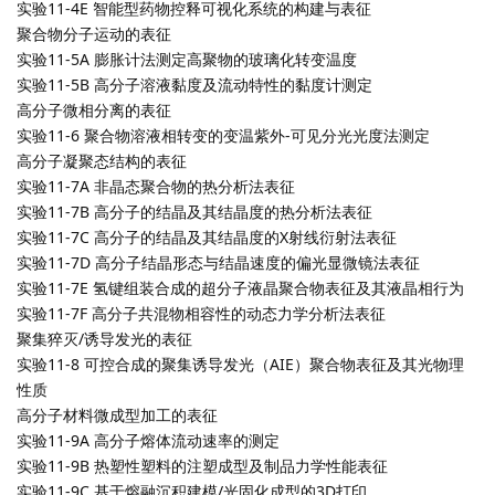
实验11-4E 智能型药物控释可视化系统的构建与表征
聚合物分子运动的表征
实验11-5A 膨胀计法测定高聚物的玻璃化转变温度
实验11-5B 高分子溶液黏度及流动特性的黏度计测定
高分子微相分离的表征
实验11-6 聚合物溶液相转变的变温紫外-可见分光光度法测定
高分子凝聚态结构的表征
实验11-7A 非晶态聚合物的热分析法表征
实验11-7B 高分子的结晶及其结晶度的热分析法表征
实验11-7C 高分子的结晶及其结晶度的X射线衍射法表征
实验11-7D 高分子结晶形态与结晶速度的偏光显微镜法表征
实验11-7E 氢键组装合成的超分子液晶聚合物表征及其液晶相行为
实验11-7F 高分子共混物相容性的动态力学分析法表征
聚集猝灭/诱导发光的表征
实验11-8 可控合成的聚集诱导发光（AIE）聚合物表征及其光物理
性质
高分子材料微成型加工的表征
实验11-9A 高分子熔体流动速率的测定
实验11-9B 热塑性塑料的注塑成型及制品力学性能表征
实验11-9C 基于熔融沉积建模/光固化成型的3D打印