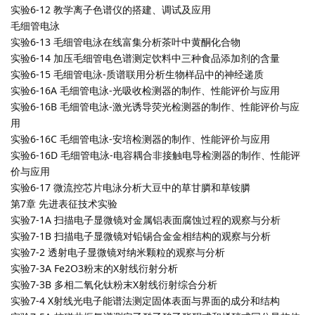
实验6-12 教学离子色谱仪的搭建、调试及应用
毛细管电泳
实验6-13 毛细管电泳在线富集分析茶叶中黄酮化合物
实验6-14 加压毛细管电色谱测定饮料中三种食品添加剂的含量
实验6-15 毛细管电泳-质谱联用分析生物样品中的神经递质
实验6-16A 毛细管电泳-光吸收检测器的制作、性能评价与应用
实验6-16B 毛细管电泳-激光诱导荧光检测器的制作、性能评价与应
用
实验6-16C 毛细管电泳-安培检测器的制作、性能评价与应用
实验6-16D 毛细管电泳-电容耦合非接触电导检测器的制作、性能评
价与应用
实验6-17 微流控芯片电泳分析大豆中的草甘膦和草铵膦
第7章 先进表征技术实验
实验7-1A 扫描电子显微镜对金属铝表面腐蚀过程的观察与分析
实验7-1B 扫描电子显微镜对铅锡合金金相结构的观察与分析
实验7-2 透射电子显微镜对纳米颗粒的观察与分析
实验7-3A Fe2O3粉末的X射线衍射分析
实验7-3B 多相二氧化钛粉末X射线衍射综合分析
实验7-4 X射线光电子能谱法测定固体表面与界面的成分和结构