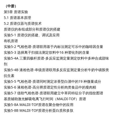
（中册）
第5章 质谱实验
5.1 质谱基本原理
5.2 质谱仪器与质谱技术
质谱仪的各组成部分和质谱仪的搭建
实验5-1 质谱仪的搭建、调试及应用
有机质谱
实验5-2 气相色谱-质谱联用基于内标法测定可乐中的咖啡因含量
实验5-3 选择离子扫描法测定饮料中16 种塑化剂的含量
实验5-4A 三重四极杆质谱-多反应监测定量测定饮料中多种合成甜味
剂
实验5-4B 液相色谱-串级质谱联用多反应监测定量分析牛奶中磺胺类
抗生素
实验5-5 气相色谱-质谱同时测定浓香型白酒中的19 种微量成分
实验5-6 液相色谱-高分辨质谱定性分析肉类食品中的瘦肉精
实验5-7 借助气相色谱-质谱联用建立中草药特征分子的指纹图谱
基质辅助激光解吸电离飞行时间（MALDI-TOF）质谱
实验5-8A MALDI-TOF质谱在聚合物中的应用
实验5-8B MALDI-TOF质谱分析蛋白质和多肽