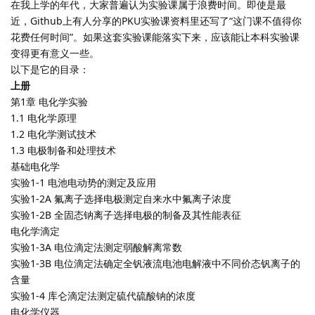
在我上学的年代，大家普遍认为实验课属于浪费时间。即使是最
近，Github上有人分享的PKU实验课资料里还写了“这门课不值得你
花费任何时间”。如果这套实验课能落实下来，应该能让本科实验课
变得更有意义一些。
以下是它的目录：
上册
第1章 电化学实验
1.1 电化学原理
1.2 电化学测试技术
1.3 电极制备和处理技术
基础电化学
实验1-1 电池电动势的测定及应用
实验1-2A 氟离子选择电极测定自来水中氟离子浓度
实验1-2B 全固态钠离子选择电极的制备及其性能表征
电化学滴定
实验1-3A 电位滴定法测定弱酸解离常数
实验1-3B 电位滴定法确定全钒液流电池电解液中不同价态钒离子的
含量
实验1-4 库仑滴定法测定硫代硫酸钠的浓度
电化学仪器