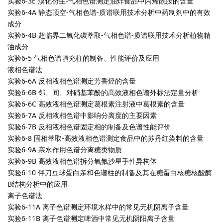
实验6-3E 溴化衍生-气相色谱测定油炸食品中丙烯酰胺的含量
实验6-4A 静态顶空-气相色谱-质谱联用技术分析中药制剂中的有效
成分
实验6-4B 超临界二氧化碳萃取-气相色谱-质谱联用技术分析植物精
油成分
实验6-5 气相色谱填充柱的制备、性能评价及应用
液相色谱法
实验6-6A 反相液相色谱测定芳香烃的含量
实验6-6B 邻、间、对硝基苯酚的高效液相色谱外标法定量分析
实验6-6C 高效液相色谱测定葛根素注射液中葛根素的含量
实验6-7A 反相液相色谱中影响分离度的主要因素
实验6-7B 反相液相色谱固定相的制备及色谱性能评价
实验6-8 固相萃取-高效液相色谱测定食品中的苏丹红染料的含量
实验6-9A 亲水作用色谱分离糖类物质
实验6-9B 高效液相色谱拆分氧氟沙星手性异构体
实验6-10 伴刀豆球蛋白亲和色谱柱的制备及其在糖蛋白核糖核酸酶
B结构分析中的应用
离子色谱法
实验6-11A 离子色谱测定环境水样中的常见无机阴离子含量
实验6-11B 离子色谱测定啤酒中常见无机阴阳离子含量