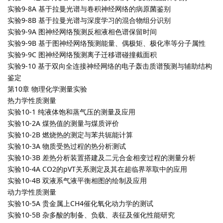
实验9-8A 基于拉曼光谱与卷积神经网络的病原菌鉴别
实验9-8B 基于拉曼光谱与深度学习的混合物组分识别
实验9-9A 图神经网络预测反相液相色谱保留时间
实验9-9B 基于图神经网络预测能量、偶极矩、极化率等分子属性
实验9-9C 图神经网络预测离子迁移谱碰撞截面积
实验9-10 基于双向全连接神经网络的电子轰击质谱预测与辅助结构
鉴定
第10章 物理化学测量实验
热力学性质测量
实验10-1 纯液体饱和蒸气压的测量及应用
实验10-2A 煤热值的测量与煤质评价
实验10-2B 燃烧热的测定与苯共轭能计算
实验10-3A 物质受热过程的热分析测试
实验10-3B 差热分析装置搭建及二元合金相变过程的测量分析
实验10-4A CO2的pVT关系测定及其在超临界萃取中的应用
实验10-4B 双液系气液平衡相图的绘制及应用
动力学性质测量
实验10-5A 贵金属上CH4催化氧化动力学的测试
实验10-5B 杂多酸的制备、负载、表征及催化性能研究