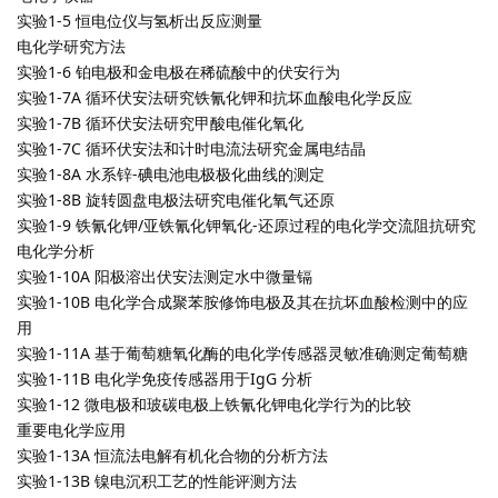
实验1-5 恒电位仪与氢析出反应测量
电化学研究方法
实验1-6 铂电极和金电极在稀硫酸中的伏安行为
实验1-7A 循环伏安法研究铁氰化钾和抗坏血酸电化学反应
实验1-7B 循环伏安法研究甲酸电催化氧化
实验1-7C 循环伏安法和计时电流法研究金属电结晶
实验1-8A 水系锌-碘电池电极极化曲线的测定
实验1-8B 旋转圆盘电极法研究电催化氧气还原
实验1-9 铁氰化钾/亚铁氰化钾氧化-还原过程的电化学交流阻抗研究
电化学分析
实验1-10A 阳极溶出伏安法测定水中微量镉
实验1-10B 电化学合成聚苯胺修饰电极及其在抗坏血酸检测中的应
用
实验1-11A 基于葡萄糖氧化酶的电化学传感器灵敏准确测定葡萄糖
实验1-11B 电化学免疫传感器用于IgG 分析
实验1-12 微电极和玻碳电极上铁氰化钾电化学行为的比较
重要电化学应用
实验1-13A 恒流法电解有机化合物的分析方法
实验1-13B 镍电沉积工艺的性能评测方法