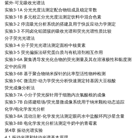
紫外-可见吸收光谱法
实验3-1A 分光光度法测定配合物组成及稳定常数
实验3-1B 多元校正分光光度法测定饮料中混合色素
实验3-2 停流吸光分析系统的搭建及用于快反应动力学测定
实验3-3 不同卤化铅团簇的吸收光谱和荧光光谱性质比较
分子荧光光谱法
实验3-4 分子荧光光谱法测定面粉中核黄素
实验3-5 荧光偏振法研究蛋白质与有机溶剂相互作用
实验3-6A 聚集诱导发光化合物的荧光测量及其在溶液极性和黏度测
定中的应用
实验3-6B 基于聚合物纳米探针的比率型活性物种检测
实验3-6C 微流控-动力学荧光分析快速测定转基因大豆核酸
荧光成像分析法
实验3-7A 小分子荧光探针用于细胞内次氯酸根的成像
实验3-7B 自搭建暗场/荧光显微成像系统用于纳米颗粒动态追踪
化学/电化学发光分析
实验3-8A 流动注射-化学发光法测定眼药水中盐酸环丙沙星含量
实验3-8B 电化学发光分析法测定牛奶中的青霉素
第4章 振动光谱实验
4.1 振动光谱和转动光谱基本原理