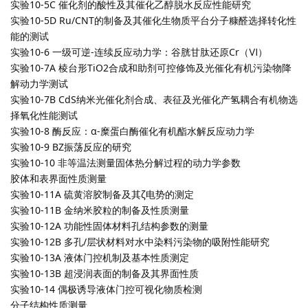
实验10-5C 催化剂的酸性及其催化乙醇脱水反应性能研究
实验10-5D Ru/CNT的制备及其催化生物质平台分子糠醛选择转化性
能的测试
实验10-6 一级可逆-连续反应动力学：谷胱甘肽还原Cr（Ⅵ）
实验10-7A 棱台形TiO2合成和助剂可控修饰及光催化有机污染物降
解动力学测试
实验10-7B CdS纳米光催化剂合成、表征及光催化产氢耦合有机物选
择氧化性能测试
实验10-8 酶反应：α-糜蛋白酶催化有机酯水解反应动力学
实验10-9 BZ振荡反应的研究
实验10-10 非等温法测量固体热分解过程的动力学参数
胶体和表界面性质测量
实验10-11A 硫黄溶胶制备及其ζ电势的测定
实验10-11B 金纳米胶粒的制备及性质测量
实验10-12A 功能性固体材料孔结构参数的测量
实验10-12B 多孔/层状材料对水中染料污染物的吸附性能研究
实验10-13A 液体门控机制及基本性质测定
实验10-13B 超浸润表面的制备及其界面性质
实验10-14 偶极诱导液体门控可视化物质检测
分子结构性质测量