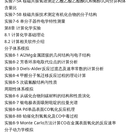
实验7-5A 核磁共振氢谱测定乙酰乙酸乙酯酮式和烯醇式同分异构体
含量比
实验7-5B 核磁共振技术测定有机化合物的分子结构
实验7-6 单分子器件电学特性测量
第8章 计算化学实验
8.1 计算化学基础理论
8.2 计算相关软件介绍
分子体系模拟
实验8-1 Al2Mg金属团簇的几何结构与电子结构
实验8-2 芳香环亲电取代位点的计算分析
实验8-3 Diels-Alder反应过渡态及速率常数的计算分析
实验8-4 甲醛分子氢迁移反应过程的理论计算
实验8-5 次硫氰酸结构与性质
周期性体系模拟
实验8-6 从碳化合物到碳材料的结构和性质演化
实验8-7 银电极表面吸附吡啶的拉曼光谱
实验8-8A Pd单晶表面CO氧化反应机理
实验8-8B 铂催化剂氢氧化及CO中毒过程
实验8-9 Monte Carlo方法计算CO在金属表面氧化的反应速率
分子动力学模拟