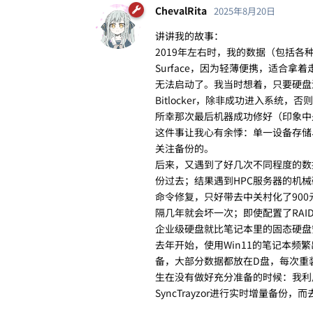
ChevalRita
2025年8月20日
讲讲我的故事：
2019年左右时，我的数据（包括各
Surface，因为轻薄便携，适合拿
无法启动了。我当时想着，只要硬盘没
Bitlocker，除非成功进入系统，
所幸那次最后机器成功修好（印象中
这件事让我心有余悸：单一设备存储、
关注备份的。
后来，又遇到了好几次不同程度的数据
份过去；结果遇到HPC服务器的机械
命令修复，只好带去中关村化了90
隔几年就会坏一次；即使配置了RA
企业级硬盘就比笔记本里的固态硬盘
去年开始，使用Win11的笔记本
备，大部分数据都放在D盘，每次重
生在没有做好充分准备的时候：我利
SyncTrayzor进行实时增量