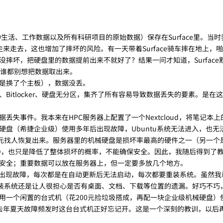
种生活、工作数据以及所有科研项目的原始数据）保存在Surface里。当
着走来走去，这也增加了摔坏的风险。有一天带着Surface骑车摔在地上，
摔坏，把硬盘里的数据提前出来不就好了？结果一问才知道，Surface
否则谁都别想把数据取出来。
是换了个主板），数据没丢。
Bitlocker、硬盘无分区，集齐了所有容易导致数据丢失的要素。是在
丢失事件。我本来在HPC服务器上配置了一个Nextcloud，将笔记本
硬盘（希捷企业级）使用多年后出现故障，Ubuntu系统无法进入，也无
0元找人恢复出来。服务器里的机械硬盘是损坏率最高的硬件之一（另一个
ID，也只是降低了整体损坏的概率，不能确保安全。因此，我随后得到了
安全；重要数据可以放在服务器上，但一定要多放几个地方。
频繁出现故障，每次都是在自动更新后无法启动，每次都要重装系统。虽然我
装系统还是让人很担心是否有桌面、文档、下载等位置的遗漏。好巧不巧
用一个闲置的台式机（花200元捡垃圾搭成，再配一块企业级机械硬盘）
备份，而去年夏天故障频发时这台台式机正好忘记开。这是一个深刻的教训，以后