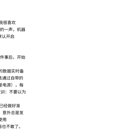
时我很喜欢
啪的一声，机器
默认开启
这件事后，开始
上的数据实时备
法通过自带的
是电源），每
教训：不要以为
已经做好准
，意外总是发
使用
再也不敢了。